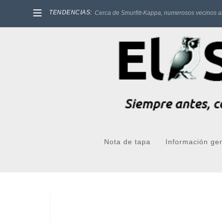
TENDENCIAS:
Cerca de Smurfitt-Kappa, numerosos vecinos a
Nota de tapa
Información ge