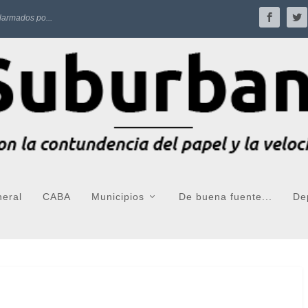
larmados po...
neral
CABA
Municipios
De buena fuente...
De