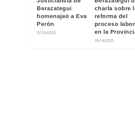
Berazategui 
Justicialista de
charla sobre l
Berazategui
reforma del
homenajeó a Eva
proceso labor
Perón
en la Provinci
07/29/2025
05/14/2025