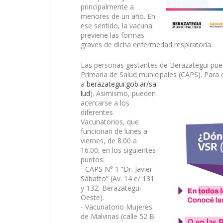
principalmente a
menores de un año. En
ese sentido, la vacuna
previene las formas
graves de dicha enfermedad respiratoria.
Las personas gestantes de Berazategui puede
Primaria de Salud municipales (CAPS). Para 
a
berazategui.gob.ar/sa
lud
). Asimismo, pueden
acercarse a los
diferentes
Vacunatorios, que
funcionan de lunes a
viernes, de 8.00 a
16.00, en los siguientes
puntos:
- CAPS N° 1 “Dr. Javier
Sábatto” (Av. 14 e/ 131
y 132, Berazategui
Oeste).
- Vacunatorio Mujeres
de Malvinas (calle 52 B