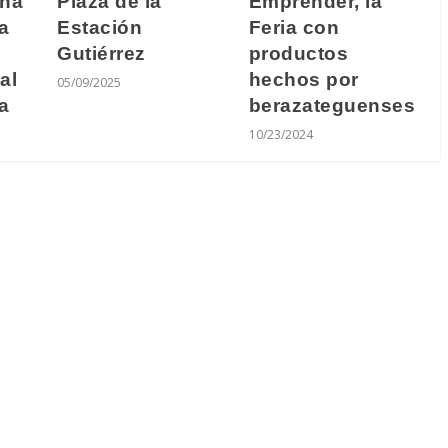
una
Plaza de la
Emprender, la
a
Estación
Feria con
Gutiérrez
productos
al
hechos por
05/09/2025
a
berazateguenses
10/23/2024