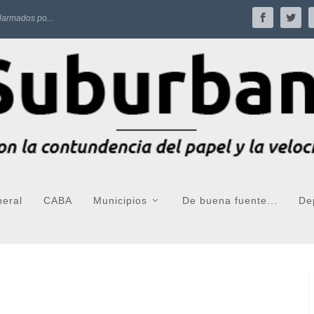
larmados po...
neral
CABA
Municipios
De buena fuente...
De