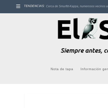
TENDENCIAS:
Cerca de Smurfitt-Kappa, numerosos vecinos a
Nota de tapa
Información ge