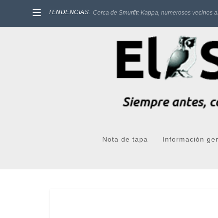
TENDENCIAS:
Cerca de Smurfitt-Kappa, numerosos vecinos a
Nota de tapa
Información ge