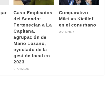
gar
Caso Empleados
Comparativo
del Senado:
Milei vs Kicillof
Pertenecían a La
en el conurbano
Capitana,
02/16/2026
agrupación de
Mario Lozano,
eyectado de la
gestión local en
2023
01/04/2026