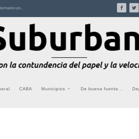
larmados po...
neral
CABA
Municipios
De buena fuente...
De