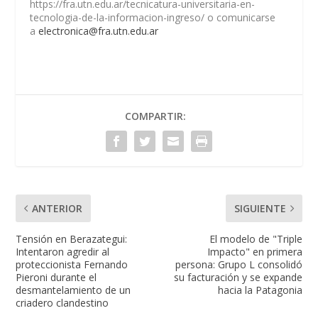
https://fra.utn.edu.ar/tecnicatura-universitaria-en-
tecnologia-de-la-informacion-ingreso/ o comunicarse
a
electronica@fra.utn.edu.ar
COMPARTIR:
ANTERIOR
SIGUIENTE
Tensión en Berazategui:
El modelo de "Triple
Intentaron agredir al
Impacto" en primera
proteccionista Fernando
persona: Grupo L consolidó
Pieroni durante el
su facturación y se expande
desmantelamiento de un
hacia la Patagonia
criadero clandestino